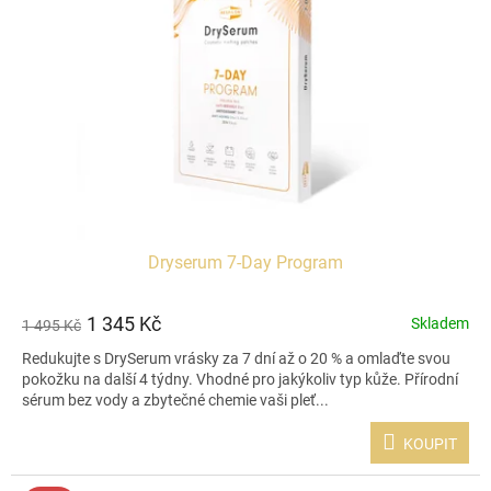
s
o
p
d
r
u
o
k
d
t
u
ů
k
t
ů
Dryserum 7-Day Program
1 345 Kč
Skladem
1 495 Kč
Redukujte s DrySerum vrásky za 7 dní až o 20 % a omlaďte svou
pokožku na další 4 týdny. Vhodné pro jakýkoliv typ kůže. Přírodní
sérum bez vody a zbytečné chemie vaši pleť...
KOUPIT