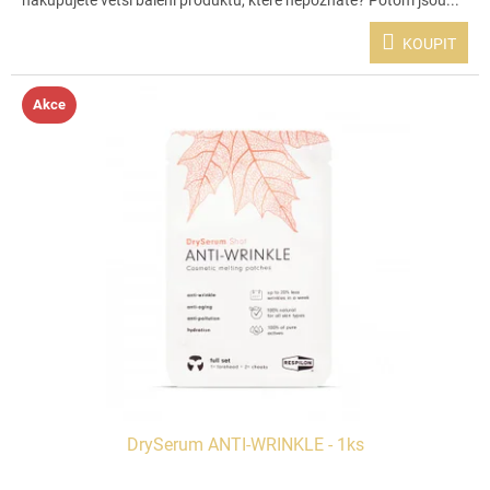
nakupujete větší balení produktů, které nepoznáte? Potom jsou...
KOUPIT
Akce
DrySerum ANTI-WRINKLE - 1ks