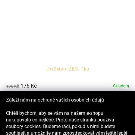
DrySerum ZEN - 1ks
176 Kč
Skladem
196 Kč
Novinka! 1ks balení NANO kosmetické masky ZEN z komplexní
Záleží nám na ochraně vašich osobních údajů
řady DrySerum 7-DAY PROGRAM. Neradi nakupujete větší balení
produktů, které nepoznáte? Potom jsou pro...
Chtěli bychom, aby se vám na našem e-shopu
KOUPIT
nakupovalo co nejlépe. Proto naše stránka používá
soubory cookies. Budeme rádi, pokud s nimi budete
souhlasit a umožníte nám zprostředkovat vám ještě lepší