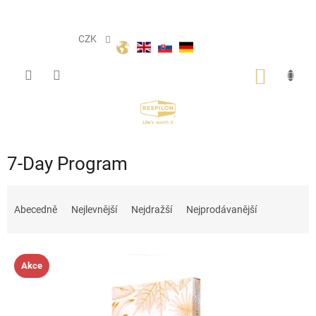
Přejít
na
obsah
CZK
NÁKUP
KOŠÍK
7-Day Program
Ř
a
Abecedně
Nejlevnější
Nejdražší
Nejprodávanější
z
e
V
n
Akce
ý
í
p
p
i
r