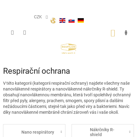
Přejít
na
obsah
CZK
NÁKUP
KOŠÍK
Respirační ochrana
V této kategorii (kategorii respirační ochrany) najdete všechny naše
nanovlákenné
respirátory a
nanovlákenné
nákrčníky R-
shield
. Ty
obsahují
nanovlákennou
membránu, která tvoří spolehlivý ochranný
filtr před pyly, alergeny, prachem, smogem, spory plísní a dalšími
nežádoucími částicemi, stejně tak jako před viry a bakteriemi. Navíc
díky
nanovlákenné
membráně chrání zároveň vás i vaše okolí.
Nákrčníky R-
Nano respirátory
shield