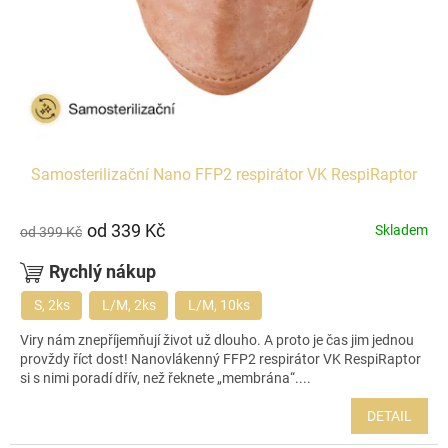
Samosterilizační Nano FFP2 respirátor VK RespiRaptor
od
339 Kč
Skladem
od
399 Kč
Rychlý nákup
S, 2ks
L/M, 2ks
L/M, 10ks
Viry nám znepříjemňují život už dlouho. A proto je čas jim jednou
provždy říct dost! Nanovlákenný FFP2 respirátor VK RespiRaptor
si s nimi poradí dřív, než řeknete „membrána“....
DETAIL