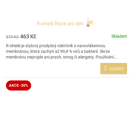
R-shield Black pro děti
463 Kč
Skladem
579 Kč
R-shield je stylový prodyšný nákrčník s nanovlákennou
membránou, která zachytí až 99,8 % virů a bakterií. Skrze
membránu neprojde ani prach, smog či alergeny. Používání...
KOUPIT
AKCE -20%