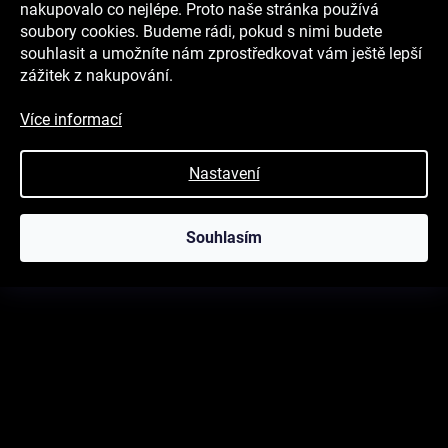
nakupovalo co nejlépe. Proto naše stránka používá
soubory cookies. Budeme rádi, pokud s nimi budete
R-shield Light Pink pro děti
souhlasit a umožníte nám zprostředkovat vám ještě lepší
zážitek z nakupování.
463 Kč
Skladem
579 Kč
R-shield Light je stylový prodyšný nákrčník uzpůsobený k nošení v
Více informací
teplejších dnech a během sportu. R-shield Light je stylový nákrčník
s nanovlákennou membránou, která zachytí...
Nastavení
KOUPIT
Souhlasím
AKCE -20%