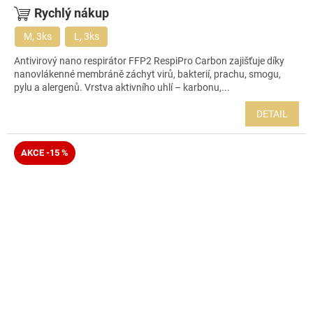
Rychlý nákup
M, 3ks
L, 3ks
Antivirový nano respirátor FFP2 RespiPro Carbon zajišťuje díky
nanovlákenné membráně záchyt virů, bakterií, prachu, smogu,
pylu a alergenů. Vrstva aktivního uhlí – karbonu,...
DETAIL
AKCE -15 %