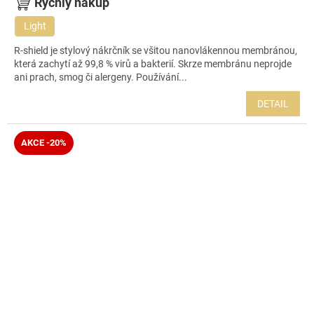
Rychlý nákup
Light
R-shield je stylový nákrčník se všitou nanovlákennou membránou,
která zachytí až 99,8 % virů a bakterií. Skrze membránu neprojde
ani prach, smog či alergeny. Používání...
DETAIL
AKCE -20%