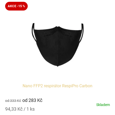
AKCE -15 %
Nano FFP2 respirátor RespiPro Carbon
od
283 Kč
od
333 Kč
Skladem
Měrná
94,33 Kč / 1 ks
cena: