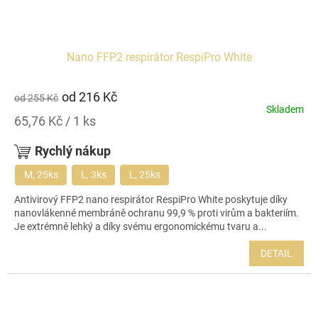
Nano FFP2 respirátor RespiPro White
od
216 Kč
od
255 Kč
Skladem
Měrná
65,76 Kč / 1 ks
cena:
Rychlý nákup
M, 25ks
L, 3ks
L, 25ks
Antivirový FFP2 nano respirátor RespiPro White poskytuje díky
nanovlákenné membráně ochranu 99,9 % proti virům a bakteriím.
Je extrémně lehký a díky svému ergonomickému tvaru a...
DETAIL