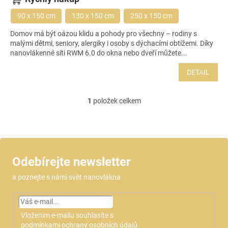
90 x 150 cm
130 x 150 cm
250 x 150 cm
Domov má být oázou klidu a pohody pro všechny – rodiny s
malými dětmi, seniory, alergiky i osoby s dýchacími obtížemi. Díky
nanovlákenné síti RWM 6.0 do okna nebo dveří můžete...
DETAIL
1
položek celkem
O
v
l
á
d
a
Odebírejte newsletter
c
í
a poznejte s námi svět nanovlákna
p
r
v
k
Vložením e-mailu souhlasíte s
y
podmínkami ochrany osobních údajů