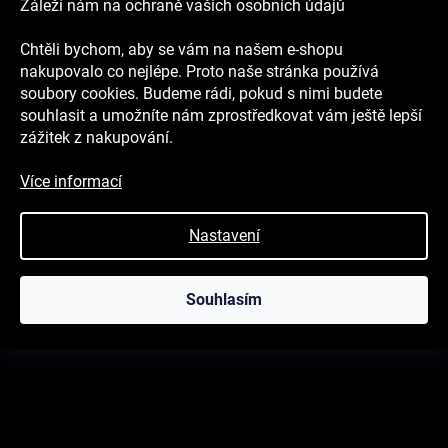
Záleží nám na ochraně vašich osobních údajů
Kontakt
Chtěli bychom, aby se vám na našem e-shopu
shop
@
respilon.com
nakupovalo co nejlépe. Proto naše stránka používá
+421 918 121 299
soubory cookies. Budeme rádi, pokud s nimi budete
souhlasit a umožníte nám zprostředkovat vám ještě lepší
zážitek z nakupování.
Více informací
Blog
GLOVELY: Technologie, která dělá z obyčejných rukavic
Nastavení
chytrou vychytávku
AntiAcne: když se věda dotkne pleti
Souhlasím
Jak vzniklo DrySerum Respibeauty® a jak funguje?
Nanovlákno vstupuje do světa kosmetiky
4 vlivy znečištěného vzduchu na vaše zdraví
Čistý vzduch a klidný spánek: Proč investovat do filtrů do
oken