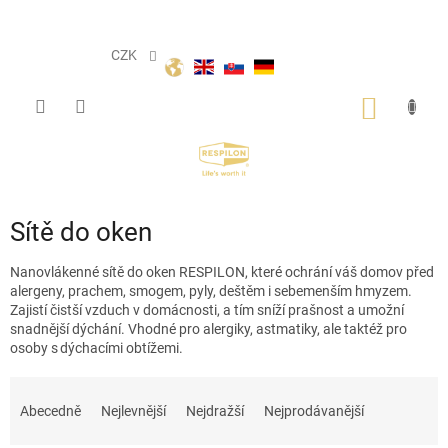
Přejít
na
obsah
CZK
NÁKUP
KOŠÍK
Sítě do oken
Nanovlákenné sítě do oken
RESPILON
, které ochrání
v
áš domov před
alergeny,
prachem, smogem, pyly, deštěm i sebemenším hmyzem.
Zajistí
čistší vzduch v domácnosti,
a tím
sníží prašnost a umožní
snadnější dýchání
.
Vhodné
pro alergiky, astmatiky, ale taktéž pro
osoby s dýchacími obtížemi
.
Ř
a
Abecedně
Nejlevnější
Nejdražší
Nejprodávanější
z