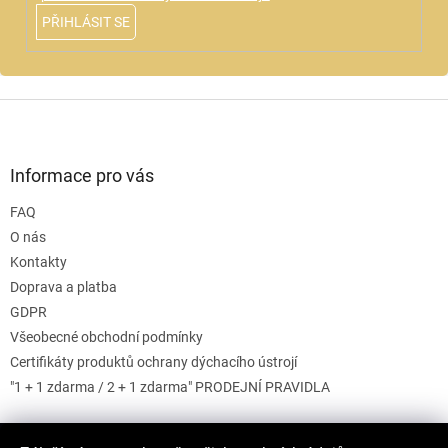
v
PŘIHLÁSIT SE
ý
p
i
s
u
Z
á
p
a
Informace pro vás
t
FAQ
í
O nás
Kontakty
Doprava a platba
GDPR
Všeobecné obchodní podmínky
Certifikáty produktů ochrany dýchacího ústrojí
"1 + 1 zdarma / 2 + 1 zdarma" PRODEJNÍ PRAVIDLA